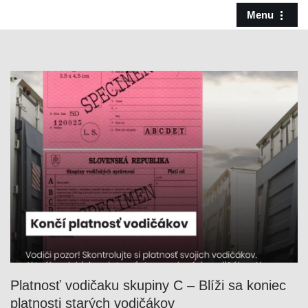
Menu
Preskočiť
na
obsah
Platnosť vodičaku skupiny C – Blíži sa koniec
platnosti starých vodičákov