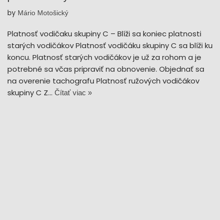
by
Mário Motošický
Platnosť vodičaku skupiny C – Blíži sa koniec platnosti
starých vodičákov Platnosť vodičáku skupiny C sa blíži ku
koncu. Platnosť starých vodičákov je už za rohom a je
potrebné sa včas pripraviť na obnovenie. Objednať sa
na overenie tachografu Platnosť ružových vodičákov
skupiny C Z…
Čítať viac »