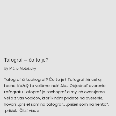
Tafograf – čo to je?
by
Mário Motošický
Tafograf či tachograf? Čo to je? Tafograf, kincel aj
tacho. Každý to voláme inak! Ale… Objednať overenie
tafografu Tafograf je tachograf a my ich overujeme
Veľa z vás vodičov, ktorí k nám prídete na overenie,
hovorí: „prišiel som na tafograf„, „prišiel som na hento“,
„prišiel…
Čítať viac »