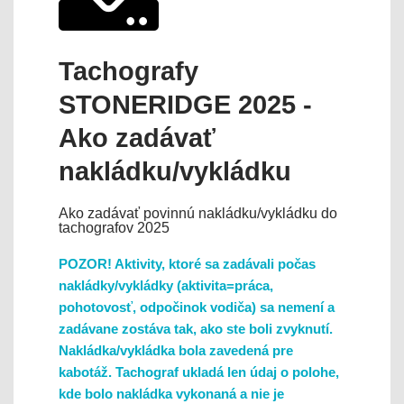
Tachografy
STONERIDGE 2025 -
Ako zadávať
nakládku/vykládku
Ako zadávať povinnú nakládku/vykládku do
tachografov 2025
POZOR! Aktivity, ktoré sa zadávali počas
nakládky/vykládky (aktivita=práca,
pohotovosť, odpočinok vodiča) sa nemení a
zadávane zostáva tak, ako ste boli zvyknutí.
Nakládka/vykládka bola zavedená pre
kabotáž. Tachograf ukladá len údaj o polohe,
kde bolo nakládka vykonaná a nie je