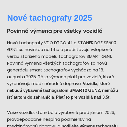
Nové tachografy 2025
Povinná výmena pre všetky vozidlá
Nové tachografy VDO DTCO 4.1 a STONERIDGE SE500
GEN2 sú novinkou na trhu a predstavujú vylepšenú
verziu staršieho modelu tachografov SMART GEN1.
Povinná výmena všetkých tachografov za novú
generáciu smart tachografov vychádza na 18.
augusta 2025. Táto výmena platí pre vozidlá, ktoré
vykonávajú medzinárodnú dopravu.
Vozidlá, ktoré
nebudú vybavené tachografom SMART2 GEN2, nemôžu
.
ísť autom do zahraničia
Platí to pre vozidlá nad 3,5t.
Vaše vozidlo, ktoré bolo vyrobené pred júnom 2023,
pravdepodobne nespĺňa podmienky na
medzinárodnú dopravu a
podlieha výmene tachografu