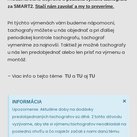
za SMART2.
Stačí nám zavolať a my to preveríme.
Pri týchto výmenách vám budeme nápomocní,
tachografy môžete u nás objednať a pri ďalšej
periodickej kontrole tachografu, tachograf
vymeníme za najnovší. Taktiež je možné tachografy
u nás len predobjednať alebo len prísť na výmenu a
montáž.
– Viac info o tejto téme
a
aj
TU
TU
TU
×
INFORMÁCIA
Upozornenie: Aktuálne doby na dodávky
predobjednaných tachografov sú dlhé. Z tohto dôvodu
vyzývame, aby ste si výmenu tachografov neodkladali na
poslednú chvíľu a čo najskôr začali s nami danú tému