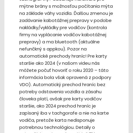
mýtne brány s možnosťou počítania mýta
na základe váhy vozidla. Ďalšou zmenou je
zadávanie kabotážnej prepravy v podobe
nakládky/vykládky pre vodičov (kontrola
firmy na vyplácanie vodičov kabotážnej
prepravy) a ma bluetooth (aktuálne
nefunčkný s appkou). Pozor na
automatické prechody hraníc! Pre karty
staršie ako 2024 (v našom videu nás
môžete počuť hovoriť o roku 2020 – táto
informácia bola však opravená z podpory
VDO). Automatický prechod hraníc bez
potreby odstavenia vozidla a zásahu
človeka platí, avšak pre karty vodičov
staršie, ako 2024 prechod hraníc je
zapísaný iba v tachgorafe a nie na karte
vodiča, pretože karta nedisponuje
potrebnou technológiou. Detaily o