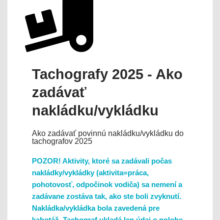
Tachografy 2025 - Ako
zadávať
nakládku/vykládku
Ako zadávať povinnú nakládku/vykládku do
tachografov 2025
POZOR! Aktivity, ktoré sa zadávali počas
nakládky/vykládky (aktivita=práca,
pohotovosť, odpočinok vodiča) sa nemení a
zadávane zostáva tak, ako ste boli zvyknutí.
Nakládka/vykládka bola zavedená pre
kabotáž. Tachograf ukladá len údaj o polohe,