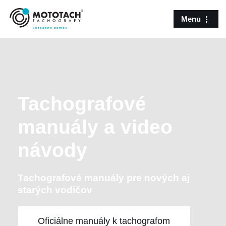
Menu
Preskočiť
na
obsah
Tachografové
manuály a video
návody
Tachografové manuály pre nových aj
starých vodičov
Oficiálne manuály k tachografom