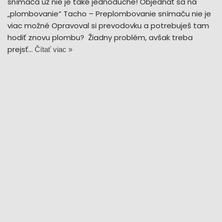
snímača už nie je také jednoduché! Objednať sa na
„plombovanie“ Tacho – Preplombovanie snímaču nie je
viac možné Opravoval si prevodovku a potrebuješ tam
hodiť znovu plombu? Žiadny problém, avšak treba
prejsť…
Čítať viac »