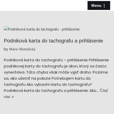
Menu
Preskočiť
na
obsah
Podniková karta do tachografu a prihlásenie
by
Mário Motošický
Podniková karta do tachografu – prihlásenie Prihlásenie
podnikovej karty do tachografu je úkon, ktorý sa často
vynecháva. Táto chyba však môže vyjsť draho. Pozrime
sa, ako ušetriť na pokute Potrebujem kartu do
tachografu Ako vybavím kartu do tachografu?
Podniková karta do tachografu a prihlásenie: Ako…
Čítať
viac »