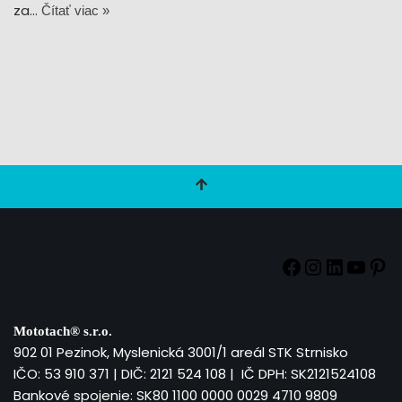
za…
Čítať viac »
Mototach®
s.r.o.
902 01 Pezinok, Myslenická 3001/1 areál STK Strnisko
IČO: 53 910 371 | DIČ: 2121 524 108 | IČ DPH: SK2121524108
Bankové spojenie: SK80 1100 0000 0029 4710 9809