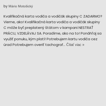
by
Mário Motošický
Kvalifikačná karta vodiča a vodičák skupiny C ZADARMO?
Vieme, ako! Kvalifikačná karta vodiča a vodičák skupiny
C môže byť preplatený štátom v kampani NESTRAŤ
PRÁCU, VZDELÁVAJ SA. Poradíme, ako na to! Ponáhľaj sa
využiť ponuku, kým platí! Potrebujem kartu vodiča cez
úrad Potrebujem overiť tachograf…
Čítať viac »