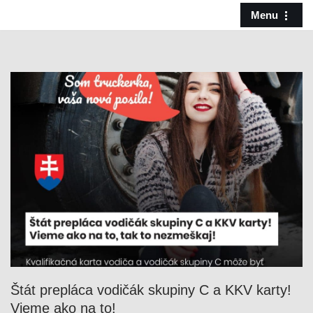
Menu
Preskočiť
na
obsah
Štát prepláca vodičák skupiny C a KKV karty!
Vieme ako na to!