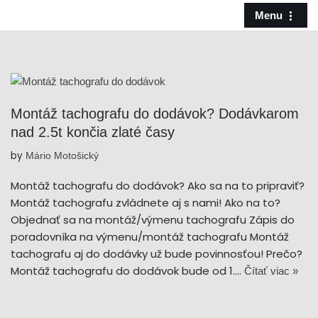
Menu
Preskočiť
na
obsah
Montáž tachografu do dodávok? Dodávkarom
nad 2.5t končia zlaté časy
by
Mário Motošický
Montáž tachografu do dodávok? Ako sa na to pripraviť?
Montáž tachografu zvládnete aj s nami! Ako na to?
Objednať sa na montáž/výmenu tachografu Zápis do
poradovníka na výmenu/montáž tachografu Montáž
tachografu aj do dodávky už bude povinnosťou! Prečo?
Montáž tachografu do dodávok bude od 1.…
Čítať viac »