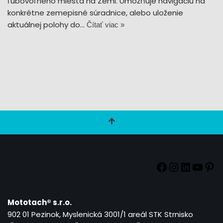
ľubovoľného miesta na Zemi. Umožňuje navigáciu na
konkrétne zemepisné súradnice, alebo uloženie
aktuálnej polohy do…
Čítať viac »
Mototach®
s.r.o.
902 01 Pezinok, Myslenická 3001/1 areál STK Strnisko