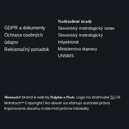
Nadriadené úrady
GDPR a dokumenty
Slovenský metrologický ústav
Ochrana osobných
Slovenský metrologický
inšpektorát
údajov
Ministerstvo dopravy
Reklamačný poriadok
UNNMS
brand & web by
. Logo na stiahnutie
| ©
Mototach®
Dolphin n Pixels
TU
Mototach™ Copyright | Na obsah sa sťahujú autorské práva.
Kopírovanie obsahu môže mať právne následky.
Vytvorené od www.360digital.sk | Obsah môže podliehať
autorským právam | Mototach s.r.o. Mototach s.r.o. |