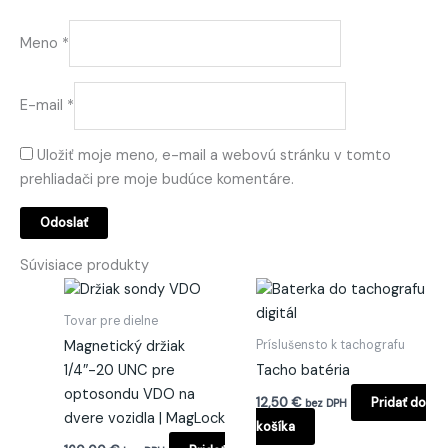
Meno
*
E-mail
*
Uložiť moje meno, e-mail a webovú stránku v tomto
prehliadači pre moje budúce komentáre.
Súvisiace produkty
Tovar pre dielne
Príslušensto k tachografu
Magnetický držiak
1/4″-20 UNC pre
Tacho batéria
optosondu VDO na
12,50
€
Pridať do
bez DPH
dvere vozidla | MagLock
košíka