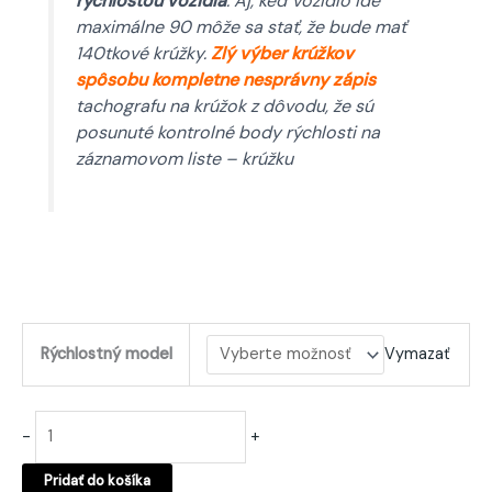
rýchlosťou vozidla
. Aj, keď vozidlo ide
maximálne 90 môže sa stať, že bude mať
140tkové krúžky.
Zlý výber krúžkov
spôsobu kompletne nesprávny zápis
tachografu na krúžok z dôvodu, že sú
posunuté kontrolné body rýchlosti na
záznamovom liste – krúžku
Rýchlostný model
Vymazať
-
+
Pridať do košíka