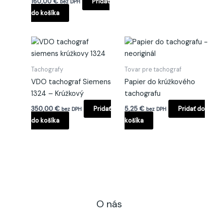
160,00
€
Pridať
bez DPH
do košíka
Tachografy
Tovar pre tachograf
VDO tachograf Siemens
Papier do krúžkového
1324 – Krúžkový
tachografu
350,00
€
Pridať
5,25
€
Pridať do
bez DPH
bez DPH
do košíka
košíka
O nás