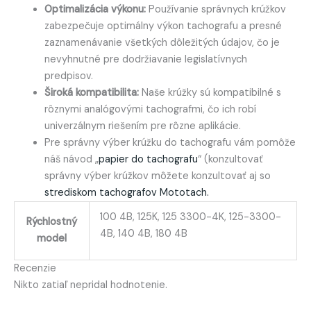
Optimalizácia výkonu:
Používanie správnych krúžkov
zabezpečuje optimálny výkon tachografu a presné
zaznamenávanie všetkých dôležitých údajov, čo je
nevyhnutné pre dodržiavanie legislatívnych
predpisov.
Široká kompatibilita:
Naše krúžky sú kompatibilné s
rôznymi analógovými tachografmi, čo ich robí
univerzálnym riešením pre rôzne aplikácie.
Pre správny výber krúžku do tachografu vám pomôže
náš návod „
papier do tachografu
“ (konzultovať
správny výber krúžkov môžete konzultovať aj so
strediskom tachografov Mototach.
100 4B, 125K, 125 3300-4K, 125-3300-
Rýchlostný
4B, 140 4B, 180 4B
model
Recenzie
Nikto zatiaľ nepridal hodnotenie.