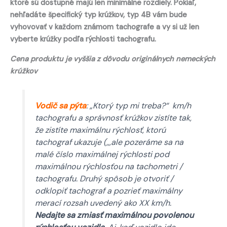
ktoré sú dostupné majú len minimálne rozdiely. Pokiaľ,
nehľadáte špecifický typ krúžkov, typ 4B vám bude
vyhovovať v každom známom tachografe a vy si už len
vyberte krúžky podľa rýchlosti tachografu.
Cena produktu je vyššia z dôvodu originálnych nemeckých
krúžkov
Vodič sa pýta
: „Ktorý typ mi treba?“ km/h
tachografu a správnosť krúžkov zistíte tak,
že zistíte maximálnu rýchlosť, ktorú
tachograf ukazuje (,,,ale pozeráme sa na
malé číslo maximálnej rýchlosti pod
maximálnou rýchlosťou na tachometri /
tachografu. Druhý spôsob je otvoriť /
odklopiť tachograf a pozrieť maximálny
merací rozsah uvedený ako XX km/h.
Nedajte sa zmiasť maximálnou povolenou