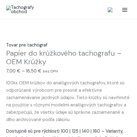
Preskočiť
množstvo
Price
na
Papier
range:
obsah
do
7,00 €
krúžkového
through
tachografu
16,50 €
-
Tovar pre tachograf
OEM
Papier do krúžkového tachografu –
Krúžky
OEM Krúžky
7,00
€
–
16,50
€
bez DPH
100ks OEM krúžkov do analógových tachografov, ktoré sú
odporúčané výrobcom pre presné a efektívne
zaznamenávanie jazdných údajov. Tieto krúžky sú navrhnuté
na použitie s rôznymi modelmi analógových tachografov a
zabezpečujú, že všetky údaje sú správne zaznamenané a
dlho archivované podľa zákonu
Dostupné sú pre rýchlosti 100 | 125 | 140 | 180 – Varianty,