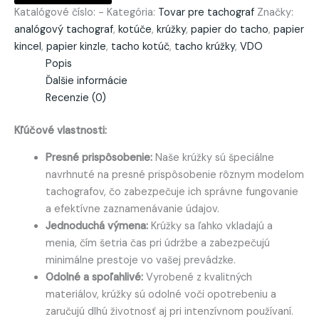
Katalógové číslo:
-
Kategória:
Tovar pre tachograf
Značky:
analógový tachograf
,
kotúče
,
krúžky
,
papier do tacho
,
papier
kincel
,
papier kinzle
,
tacho kotúč
,
tacho krúžky
,
VDO
Popis
Ďalšie informácie
Recenzie (0)
Kľúčové vlastnosti:
Presné prispôsobenie:
Naše krúžky sú špeciálne
navrhnuté na presné prispôsobenie rôznym modelom
tachografov, čo zabezpečuje ich správne fungovanie
a efektívne zaznamenávanie údajov.
Jednoduchá výmena:
Krúžky sa ľahko vkladajú a
menia, čím šetria čas pri údržbe a zabezpečujú
minimálne prestoje vo vašej prevádzke.
Odolné a spoľahlivé:
Vyrobené z kvalitných
materiálov, krúžky sú odolné voči opotrebeniu a
zaručujú dlhú životnosť aj pri intenzívnom používaní.