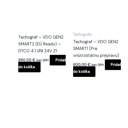
Tachografy
Tachograf – VDO GEN2
Tachograf – VDO GEN2
SMART2 (EÚ Ready) –
SMART1 (Pre
DTCO 4.1 UNI 24V Z1
vnútroštátnu prepravu)
690,00
€
Pridať
bez DPH
600,00
€
Pridať
bez DPH
do košíka
do košíka
Tento
produkt
má
viacero
variantov.
Možnosti