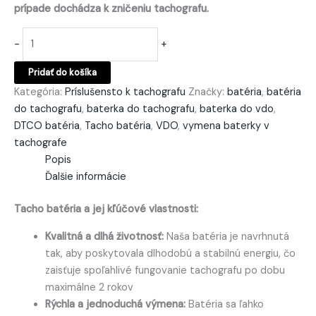
prípade dochádza k zničeniu tachografu.
-
+
Pridať do košíka
Kategória:
Príslušensto k tachografu
Značky:
batéria
,
batéria
do tachografu
,
baterka do tachografu
,
baterka do vdo
,
DTCO batéria
,
Tacho batéria
,
VDO
,
vymena baterky v
tachografe
Popis
Ďalšie informácie
Tacho batéria a jej kľúčové vlastnosti:
Kvalitná a dlhá životnosť:
Naša batéria je navrhnutá
tak, aby poskytovala dlhodobú a stabilnú energiu, čo
zaisťuje spoľahlivé fungovanie tachografu po dobu
maximálne 2 rokov
Rýchla a jednoduchá výmena:
Batéria sa ľahko