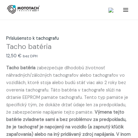
Preskočiť
množstvo
na
Tacho
obsah
batéria
Príslušensto k tachografu
Tacho batéria
12,50
€
bez DPH
Tacho batéria
zabezpečuje dlhodobú životnosť
náhradných/záložných tachografov alebo tachografov vo
vozidlách, ktoré stoja alebo budú stáť viac ako 2 roky bez
overenia tachografu. Táto batéria v tachografe slúži na
držanie EEPROM pamäte tachografu. Tento typ pamäte je
špecifický tým, že dokáže držať údaje len za predpokladu,
že zabezpečenie napájanie tejto pamäte.
Výmena tejto
batérie zvladnete sami a bez problémov za predpokladu,
že je tachograf je napojený na vozidlo (a zapnutý kľúčik
zapaľovania) alebo na iný pridávaný zdroj napájania. V inom