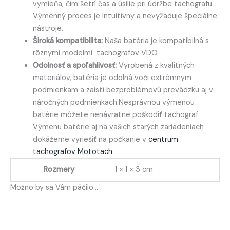
vymieňa, čím šetrí čas a úsilie pri údržbe tachografu.
Výmenný proces je intuitívny a nevyžaduje špeciálne
nástroje.
Široká kompatibilita:
Naša batéria je kompatibilná s
rôznymi modelmi tachografov VDO
Odolnosť a spoľahlivosť:
Vyrobená z kvalitných
materiálov, batéria je odolná voči extrémnym
podmienkam a zaistí bezproblémovú prevádzku aj v
náročných podmienkach.Nesprávnou výmenou
batérie môžete nenávratne poškodiť tachograf.
Výmenu batérie aj na vašich starých zariadeniach
dokážeme vyriešiť na počkanie v
centrum
tachografov Mototach
Rozmery
1 × 1 × 3 cm
Možno by sa Vám páčilo…