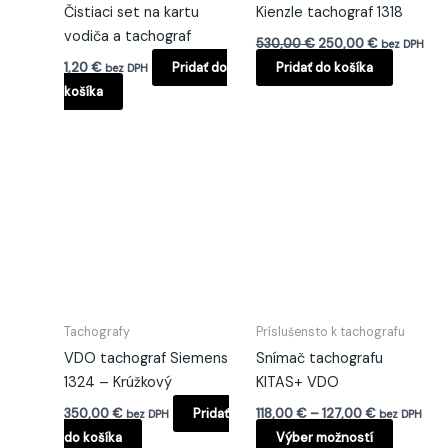
Čistiaci set na kartu
Kienzle tachograf 1318
vodiča a tachograf
530,00
€
250,00
€
bez DPH
1,20
€
Pridať do
Pridať do košíka
bez DPH
košíka
Price
Tento
range:
produkt
118,00 €
má
through
127,00 €
viacero
varianto
Možnost
si
môžete
Tachografy
Príslušensto k tachografu
vybrať
VDO tachograf Siemens
Snímač tachografu
na
1324 – Krúžkový
KITAS+ VDO
stránke
350,00
€
Pridať
118,00
€
–
127,00
€
produkt
bez DPH
bez DPH
do košíka
Výber možností