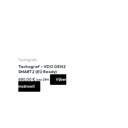
Tento
produkt
má
viacero
variantov.
Možnosti
si
môžete
Tachografy
vybrať
Tachograf – VDO GEN2
na
SMART2 (EÚ Ready)
stránke
690,00
€
Výber
bez DPH
produktu.
možností