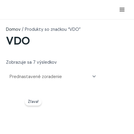
Preskočiť
na
obsah
Domov
/ Produkty so značkou “VDO”
VDO
Zobrazuje sa 7 výsledkov
Pôvodná
Aktuálna
cena
cena
Zľava!
bola:
je:
530,00 €.
250,00 €.