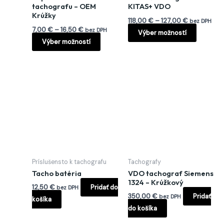
na
na
tachografu – OEM
KITAS+ VDO
Krúžky
stránke
stránke
118,00
€
–
127,00
€
bez DPH
produktu.
produkt
7,00
€
–
16,50
€
bez DPH
Výber možností
Výber možností
Príslušensto k tachografu
Tachografy
Tacho batéria
VDO tachograf Siemens
1324 – Krúžkový
12,50
€
Pridať do
bez DPH
350,00
€
Pridať
bez DPH
košíka
do košíka