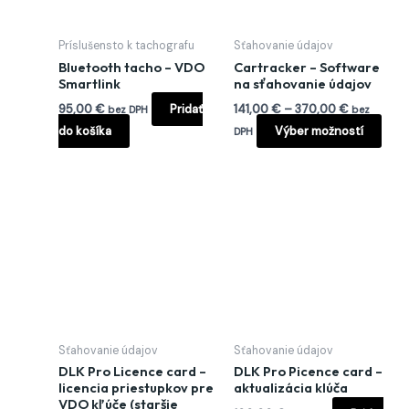
si
môž
Príslušensto k tachografu
Sťahovanie údajov
vybr
Bluetooth tacho – VDO
Cartracker – Software
na
Smartlink
na sťahovanie údajov
strá
95,00
€
Pridať
141,00
€
–
370,00
€
bez DPH
bez
prod
do košíka
Výber možností
DPH
Sťahovanie údajov
Sťahovanie údajov
DLK Pro Licence card –
DLK Pro Picence card –
licencia priestupkov pre
aktualizácia klúča
VDO kľúče (staršie