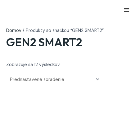
Preskočiť
na
obsah
Domov
/ Produkty so značkou “GEN2 SMART2”
GEN2 SMART2
Zobrazuje sa 12 výsledkov
Price
Ten
range:
prod
141,00 €
má
through
370,00 €
viac
vari
Možn