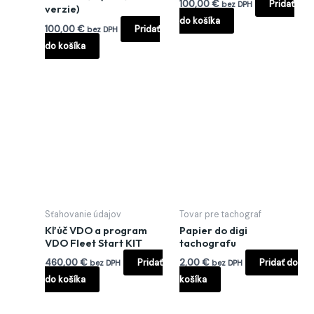
100,00
€
Pridať
bez DPH
verzie)
do košíka
100,00
€
Pridať
bez DPH
do košíka
Sťahovanie údajov
Tovar pre tachograf
Kľúč VDO a program
Papier do digi
VDO Fleet Start KIT
tachografu
460,00
€
Pridať
2,00
€
Pridať do
bez DPH
bez DPH
do košíka
košíka