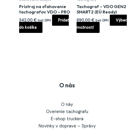
vybrať
Prístroj na sťahovanie
Tachograf – VDO GEN2
na
tachografov VDO – PRO
SMART2 (EÚ Ready)
stránke
342,00
€
Pridať
690,00
€
Výber
bez DPH
bez DPH
produktu.
do košíka
možností
O nás
O náy
Overenie tachografu
E-shop truckera
Novinky v doprave – Správy