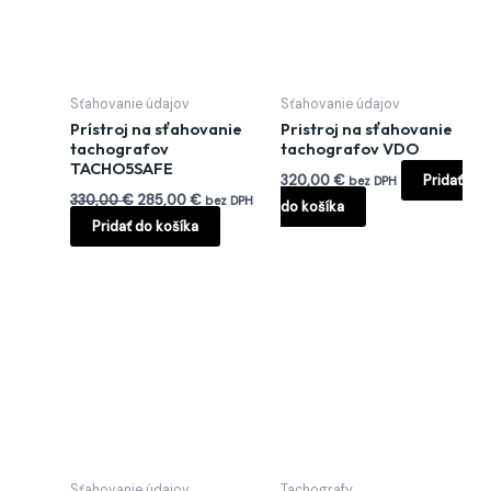
Sťahovanie údajov
Sťahovanie údajov
Prístroj na sťahovanie
Pristroj na sťahovanie
tachografov
tachografov VDO
TACHO5SAFE
320,00
€
Pridať
bez DPH
330,00
€
285,00
€
bez DPH
do košíka
Pridať do košíka
Tento
produkt
má
viacero
variantov.
Možnosti
si
môžete
Sťahovanie údajov
Tachografy