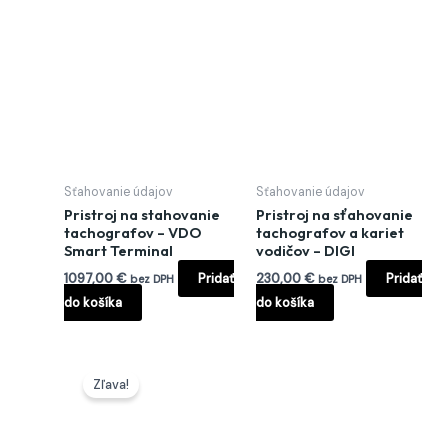
Sťahovanie údajov
Sťahovanie údajov
Pristroj na stahovanie
Pristroj na sťahovanie
tachografov – VDO
tachografov a kariet
Smart Terminal
vodičov – DIGI
1097,00
€
Pridať
230,00
€
Pridať
bez DPH
bez DPH
do košíka
do košíka
Pôvodná
Aktuálna
cena
cena
Zľava!
bola:
je:
330,00 €.
285,00 €.